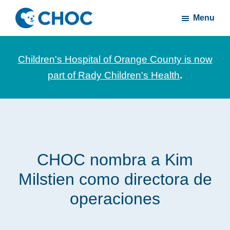
Skip
Skip
Menu
to
to
CHOC
News
main
footer
Inside
and
content
Children's Hospital of Orange County is now
stories
part of Rady Children's Health
.
about
Children's
Health
of
Orange
CHOC nombra a Kim
County
Milstien como directora de
operaciones